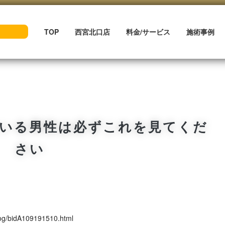
TOP
西宮北口店
料金/サービス
施術事例
いる男性は必ずこれを見てくだ
さい
log/bidA109191510.html