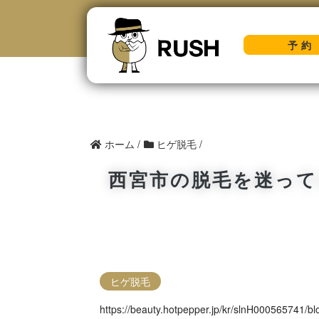
予約
ホーム
/
ヒゲ脱毛
/
西宮市の脱毛を迷って
ヒゲ脱毛
https://beauty.hotpepper.jp/kr/slnH000565741/b