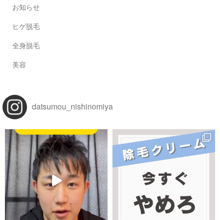
お知らせ
ヒゲ脱毛
全身脱毛
美容
datsumou_nishinomiya