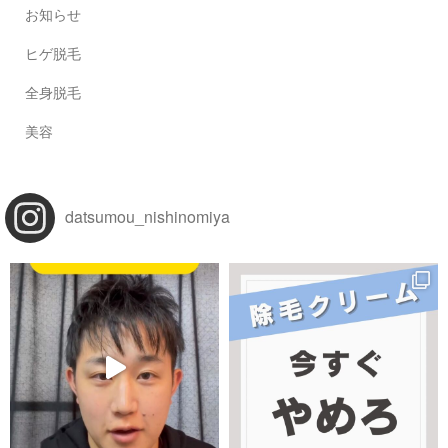
お知らせ
ヒゲ脱毛
全身脱毛
美容
datsumou_nishinomiya