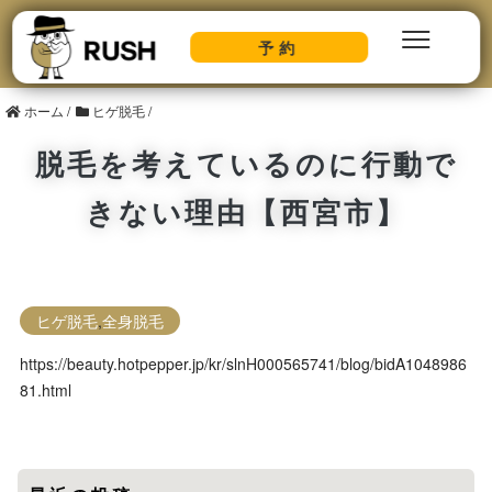
予約
ホーム
/
ヒゲ脱毛
/
脱毛を考えているのに行動で
きない理由【西宮市】
ヒゲ脱毛
,
全身脱毛
https://beauty.hotpepper.jp/kr/slnH000565741/blog/bidA1048986
81.html